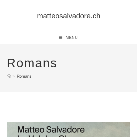
Skip
to
matteosalvadore.ch
content
MENU
Romans
>
Romans