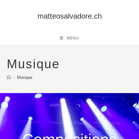
Skip
to
matteosalvadore.ch
content
MENU
Musique
>
Musique